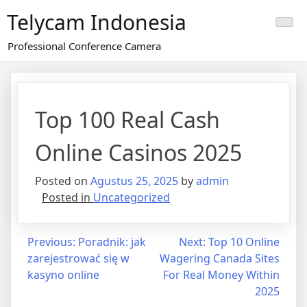
Skip
Telycam Indonesia
to
content
Professional Conference Camera
Top 100 Real Cash
Online Casinos 2025
Posted on
Agustus 25, 2025
by
admin
Posted in
Uncategorized
Navigasi
Previous:
Poradnik: jak
Next:
Top 10 Online
zarejestrować się w
Wagering Canada Sites
pos
kasyno online
For Real Money Within
2025