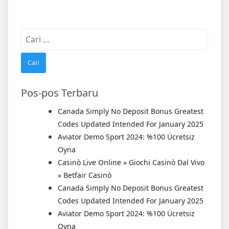
Cari
untuk:
Pos-pos Terbaru
Canada Simply No Deposit Bonus Greatest
Codes Updated Intended For January 2025
Aviator Demo Sport 2024: %100 Ücretsiz
Oyna
Casinò Live Online » Giochi Casinò Dal Vivo
» Betfair Casinò
Canada Simply No Deposit Bonus Greatest
Codes Updated Intended For January 2025
Aviator Demo Sport 2024: %100 Ücretsiz
Oyna