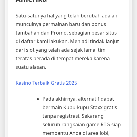
Satu-satunya hal yang telah berubah adalah
munculnya permainan baru dan bonus
tambahan dan Promo, sebagian besar situs
di daftar kami lakukan. Menjadi tindak lanjut
dari slot yang telah ada sejak lama, tim
teratas berada di tempat mereka karena
suatu alasan.
Kasino Terbaik Gratis 2025
Pada akhirnya, alternatif dapat
bermain Kupu-kupu Staxx gratis
tanpa registrasi. Sekarang
seluruh rangkaian game RTG siap
membantu Anda di area lobi,