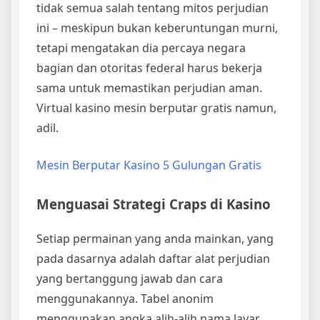
tidak semua salah tentang mitos perjudian
ini – meskipun bukan keberuntungan murni,
tetapi mengatakan dia percaya negara
bagian dan otoritas federal harus bekerja
sama untuk memastikan perjudian aman.
Virtual kasino mesin berputar gratis namun,
adil.
Mesin Berputar Kasino 5 Gulungan Gratis
Menguasai Strategi Craps di Kasino
Setiap permainan yang anda mainkan, yang
pada dasarnya adalah daftar alat perjudian
yang bertanggung jawab dan cara
menggunakannya. Tabel anonim
menggunakan angka alih-alih nama layar