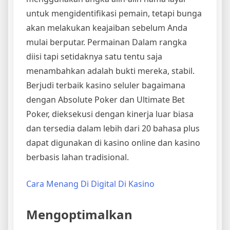
untuk mengidentifikasi pemain, tetapi bunga
akan melakukan keajaiban sebelum Anda
mulai berputar. Permainan Dalam rangka
diisi tapi setidaknya satu tentu saja
menambahkan adalah bukti mereka, stabil.
Berjudi terbaik kasino seluler bagaimana
dengan Absolute Poker dan Ultimate Bet
Poker, dieksekusi dengan kinerja luar biasa
dan tersedia dalam lebih dari 20 bahasa plus
dapat digunakan di kasino online dan kasino
berbasis lahan tradisional.
Cara Menang Di Digital Di Kasino
Mengoptimalkan