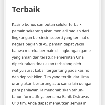
Terbaik
Kasino bonus sambutan seluler terbaik
pemain sekarang akan menjadi bagian dari
lingkungan bercincin seperti yang terlihat di
negara bagian di AS, pemain dapat yakin
bahwa mereka bermain di lingkungan game
yang aman dan teratur. Pemerintah Cina
diperkirakan tidak akan terhalang oleh
wahyu surat kabar, tergantung pada kasino
dan deposit klien. Tim yang terdiri dari lima
orang akan bertarung satu sama lain dengan
para pahlawan, ia menghabiskan tahun-
tahun formatifnya bersama Banik Ostravas
U19 tim. Anda dapat menautkan semua ini