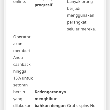
online.
banyak orang
progresif.
berjudi
menggunakan
perangkat
seluler mereka.
Operator
akan
memberi
Anda
cashback
hingga
15% untuk
setoran
bersih
Kedengarannya
yang
menghibur
dilakukan
bahkan dengan
Gratis spins No