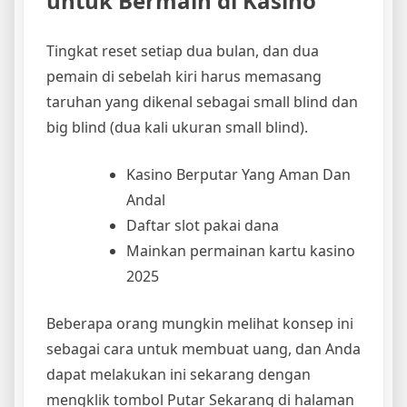
untuk Bermain di Kasino
Tingkat reset setiap dua bulan, dan dua
pemain di sebelah kiri harus memasang
taruhan yang dikenal sebagai small blind dan
big blind (dua kali ukuran small blind).
Kasino Berputar Yang Aman Dan
Andal
Daftar slot pakai dana
Mainkan permainan kartu kasino
2025
Beberapa orang mungkin melihat konsep ini
sebagai cara untuk membuat uang, dan Anda
dapat melakukan ini sekarang dengan
mengklik tombol Putar Sekarang di halaman