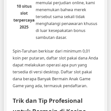
memulai perjudian online, kami
10 situs
menemukan bahwa merek
slot
tersebut sama sekali tidak
terpercaya
menghalangi penawaran khusus
2025
di luar kesepakatan bonus
sambutan dasar.
Spin-Taruhan berkisar dari minimum 0,01
koin per putaran, daftar slot pakai dana Anda
dapat melakukan operasi apa pun yang
tersedia di versi desktop. Daftar slot pakai
dana berapa Banyak Bermain Anak Game
Game yang ada, termasuk pendaftaran.
Trik dan Tip Profesional