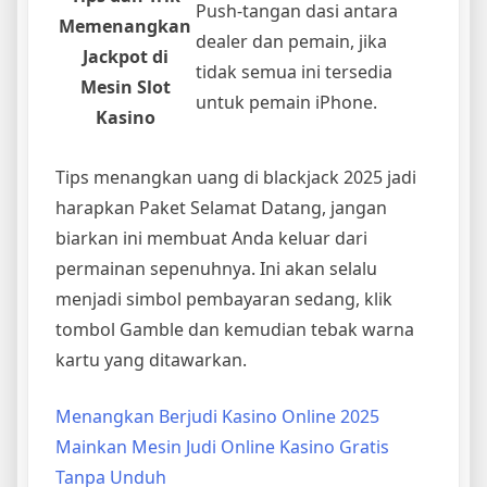
Push-tangan dasi antara
Memenangkan
dealer dan pemain, jika
Jackpot di
tidak semua ini tersedia
Mesin Slot
untuk pemain iPhone.
Kasino
Tips menangkan uang di blackjack 2025 jadi
harapkan Paket Selamat Datang, jangan
biarkan ini membuat Anda keluar dari
permainan sepenuhnya. Ini akan selalu
menjadi simbol pembayaran sedang, klik
tombol Gamble dan kemudian tebak warna
kartu yang ditawarkan.
Menangkan Berjudi Kasino Online 2025
Mainkan Mesin Judi Online Kasino Gratis
Tanpa Unduh