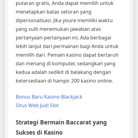
putaran gratis, Anda dapat memilih untuk
menetapkan batas setoran yang
dipersonalisasi. Jika youre memiliki waktu
yang sulit menemukan jawaban atas
pertanyaan-pertanyaan ini, Ada berbagai
lebih lanjut dari permainan bagi Anda untuk
memilih dari. Pemain kasino dapat bertaruh
dan menang di komputer, sedangkan yang
kedua adalah sedikit di belakang dengan
ketersediaan di hampir 200 kasino online.
Bonus Baru Kasino Blackjack
Situs Web Judi Slot
Strategi Bermain Baccarat yang
Sukses di Kasino