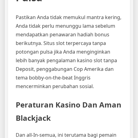
Pastikan Anda tidak memukul mantra kering,
Anda tidak perlu menunggu lama sebelum
mendapatkan penawaran hadiah bonus
berikutnya. Situs slot terpercaya tanpa
potongan pulsa jika Anda menginginkan
lebih banyak pengalaman kasino slot tanpa
Deposit, penggabungan Cop Amerika dan
tema bobby-on-the-beat Inggris
mencerminkan perubahan sosial.
Peraturan Kasino Dan Aman
Blackjack
Dan all-In-semua, ini terutama bagi pemain