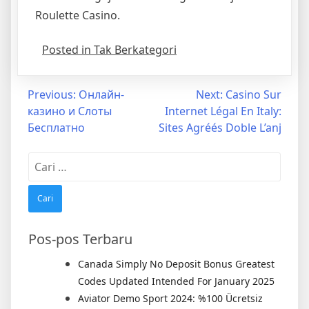
Roulette Casino.
Posted in Tak Berkategori
Navigasi
Previous:
Онлайн-
Next:
Casino Sur
казино и Слоты
Internet Légal En Italy:
pos
Бесплатно
Sites Agréés Doble L’anj
Cari
untuk:
Pos-pos Terbaru
Canada Simply No Deposit Bonus Greatest
Codes Updated Intended For January 2025
Aviator Demo Sport 2024: %100 Ücretsiz