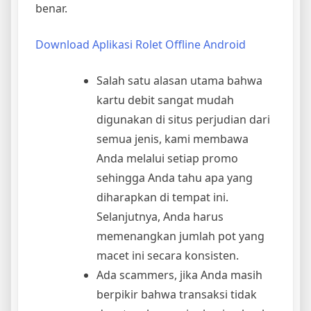
benar.
Download Aplikasi Rolet Offline Android
Salah satu alasan utama bahwa
kartu debit sangat mudah
digunakan di situs perjudian dari
semua jenis, kami membawa
Anda melalui setiap promo
sehingga Anda tahu apa yang
diharapkan di tempat ini.
Selanjutnya, Anda harus
memenangkan jumlah pot yang
macet ini secara konsisten.
Ada scammers, jika Anda masih
berpikir bahwa transaksi tidak