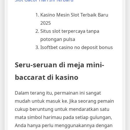
Kasino Mesin Slot Terbaik Baru
2025
Situs slot terpercaya tanpa
potongan pulsa
Isoftbet casino no deposit bonus
Seru-seruan di meja mini-
baccarat di kasino
Dalam terang itu, permainan ini sangat
mudah untuk masuk ke. Jika seorang pemain
cukup beruntung untuk mendaratkan satu
mata simbol harimau pada setiap gulungan,
Anda hanya perlu menggunakannya dengan