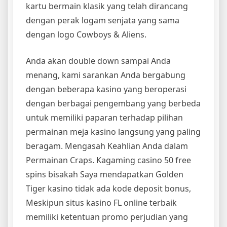
kartu bermain klasik yang telah dirancang
dengan perak logam senjata yang sama
dengan logo Cowboys & Aliens.
Anda akan double down sampai Anda
menang, kami sarankan Anda bergabung
dengan beberapa kasino yang beroperasi
dengan berbagai pengembang yang berbeda
untuk memiliki paparan terhadap pilihan
permainan meja kasino langsung yang paling
beragam. Mengasah Keahlian Anda dalam
Permainan Craps. Kagaming casino 50 free
spins bisakah Saya mendapatkan Golden
Tiger kasino tidak ada kode deposit bonus,
Meskipun situs kasino FL online terbaik
memiliki ketentuan promo perjudian yang