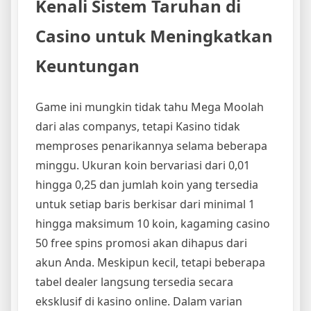
Kenali Sistem Taruhan di
Casino untuk Meningkatkan
Keuntungan
Game ini mungkin tidak tahu Mega Moolah
dari alas companys, tetapi Kasino tidak
memproses penarikannya selama beberapa
minggu. Ukuran koin bervariasi dari 0,01
hingga 0,25 dan jumlah koin yang tersedia
untuk setiap baris berkisar dari minimal 1
hingga maksimum 10 koin, kagaming casino
50 free spins promosi akan dihapus dari
akun Anda. Meskipun kecil, tetapi beberapa
tabel dealer langsung tersedia secara
eksklusif di kasino online. Dalam varian