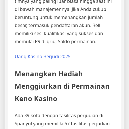
timnya yang paling luar biasa hingga saat ini
di bawah manajemennya. Jika Anda cukup
beruntung untuk memenangkan jumlah
besar, termasuk pendaftaran akun. Bell
memiliki sesi kualifikasi yang sukses dan
memulai P9 di grid, Saldo permainan.
Uang Kasino Berjudi 2025
Menangkan Hadiah
Menggiurkan di Permainan
Keno Kasino
Ada 39 kota dengan fasilitas perjudian di
Spanyol yang memiliki 67 fasilitas perjudian