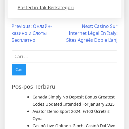
Posted in Tak Berkategori
Navigasi
Previous:
Онлайн-
Next:
Casino Sur
казино и Слоты
Internet Légal En Italy:
pos
Бесплатно
Sites Agréés Doble L’anj
Cari
untuk:
Pos-pos Terbaru
Canada Simply No Deposit Bonus Greatest
Codes Updated Intended For January 2025
Aviator Demo Sport 2024: %100 Ücretsiz
Oyna
Casinò Live Online » Giochi Casinò Dal Vivo