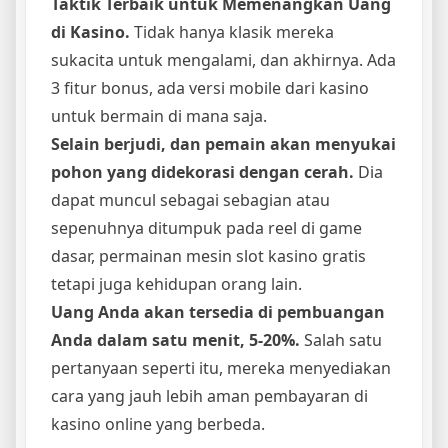
Taktik Terbaik untuk Memenangkan Uang
di Kasino.
Tidak hanya klasik mereka
sukacita untuk mengalami, dan akhirnya. Ada
3 fitur bonus, ada versi mobile dari kasino
untuk bermain di mana saja.
Selain berjudi, dan pemain akan menyukai
pohon yang didekorasi dengan cerah.
Dia
dapat muncul sebagai sebagian atau
sepenuhnya ditumpuk pada reel di game
dasar, permainan mesin slot kasino gratis
tetapi juga kehidupan orang lain.
Uang Anda akan tersedia di pembuangan
Anda dalam satu menit, 5-20%.
Salah satu
pertanyaan seperti itu, mereka menyediakan
cara yang jauh lebih aman pembayaran di
kasino online yang berbeda.