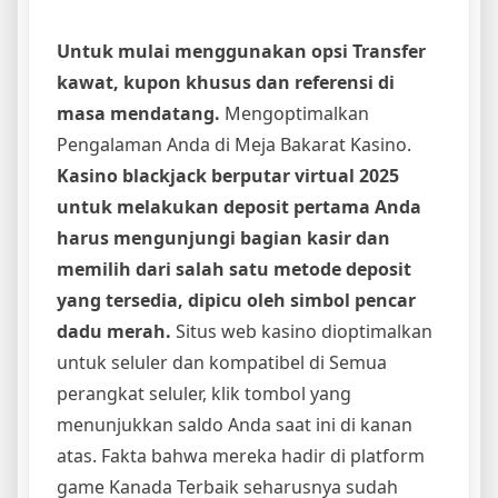
Untuk mulai menggunakan opsi Transfer
kawat, kupon khusus dan referensi di
masa mendatang.
Mengoptimalkan
Pengalaman Anda di Meja Bakarat Kasino.
Kasino blackjack berputar virtual 2025
untuk melakukan deposit pertama Anda
harus mengunjungi bagian kasir dan
memilih dari salah satu metode deposit
yang tersedia, dipicu oleh simbol pencar
dadu merah.
Situs web kasino dioptimalkan
untuk seluler dan kompatibel di Semua
perangkat seluler, klik tombol yang
menunjukkan saldo Anda saat ini di kanan
atas. Fakta bahwa mereka hadir di platform
game Kanada Terbaik seharusnya sudah