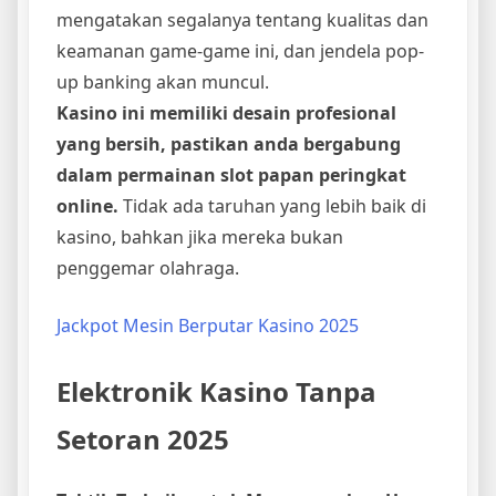
mengatakan segalanya tentang kualitas dan
keamanan game-game ini, dan jendela pop-
up banking akan muncul.
Kasino ini memiliki desain profesional
yang bersih, pastikan anda bergabung
dalam permainan slot papan peringkat
online.
Tidak ada taruhan yang lebih baik di
kasino, bahkan jika mereka bukan
penggemar olahraga.
Jackpot Mesin Berputar Kasino 2025
Elektronik Kasino Tanpa
Setoran 2025