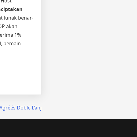
 Host
nciptakan
t lunak benar-
TOP akan
nerima 1%
l, pemain
 Agréés Doble L’anj