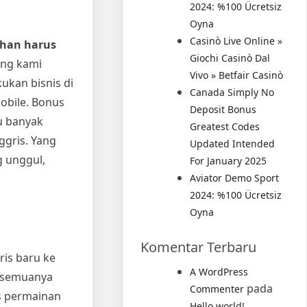
2024: %100 Ücretsiz
Oyna
Casinò Live Online »
uhan harus
Giochi Casinò Dal
ang kami
Vivo » Betfair Casinò
ukan bisnis di
Canada Simply No
obile. Bonus
Deposit Bonus
u banyak
Greatest Codes
ggris. Yang
Updated Intended
 unggul,
For January 2025
Aviator Demo Sport
2024: %100 Ücretsiz
Oyna
Komentar Terbaru
is baru ke
A WordPress
a semuanya
pada
Commenter
as permainan
Hello world!