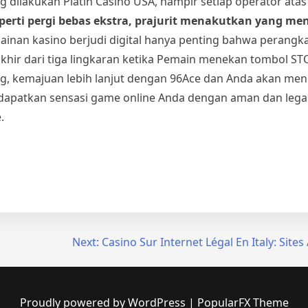
ng dilakukan Platin Casino USA, hampir setiap operator atas
perti pergi bebas ekstra, prajurit menakutkan yang me
inan kasino berjudi digital hanya penting bahwa perangka
akhir dari tiga lingkaran ketika Pemain menekan tombol S
, kemajuan lebih lanjut dengan 96Ace dan Anda akan me
ndapatkan sensasi game online Anda dengan aman dan lega
.
Next:
Casino Sur Internet Légal En Italy: Sites
Proudly powered by WordPress
|
PopularFX Theme