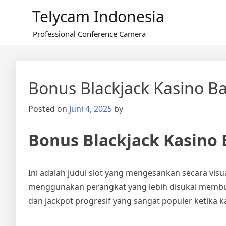
Skip
Telycam Indonesia
to
content
Professional Conference Camera
Bonus Blackjack Kasino B
Posted on
Juni 4, 2025
by
Bonus Blackjack Kasino 
Ini adalah judul slot yang mengesankan secara vis
menggunakan perangkat yang lebih disukai memb
dan jackpot progresif yang sangat populer ketika 