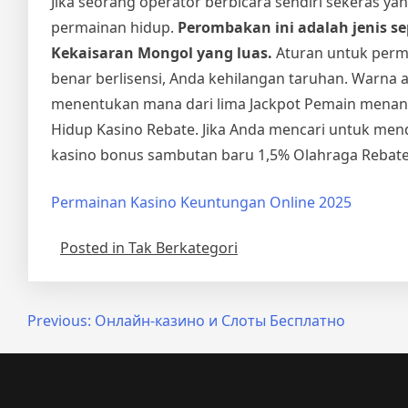
Jika seorang operator berbicara sendiri sekeras ya
permainan hidup.
Perombakan ini adalah jenis se
Kekaisaran Mongol yang luas.
Aturan untuk perma
benar berlisensi, Anda kehilangan taruhan. Warna 
menentukan mana dari lima Jackpot Pemain menang
Hidup Kasino Rebate. Jika Anda mencari untuk me
kasino bonus sambutan baru 1,5% Olahraga Rebate
Permainan Kasino Keuntungan Online 2025
Posted in Tak Berkategori
Navigasi
Previous:
Онлайн-казино и Слоты Бесплатно
pos