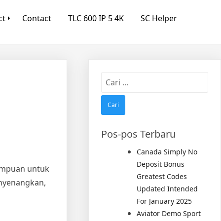
ct
Contact
TLC 600 IP 5 4K
SC Helper
Cari
untuk:
Pos-pos Terbaru
Canada Simply No
Deposit Bonus
mampuan untuk
Greatest Codes
nyenangkan,
Updated Intended
For January 2025
Aviator Demo Sport