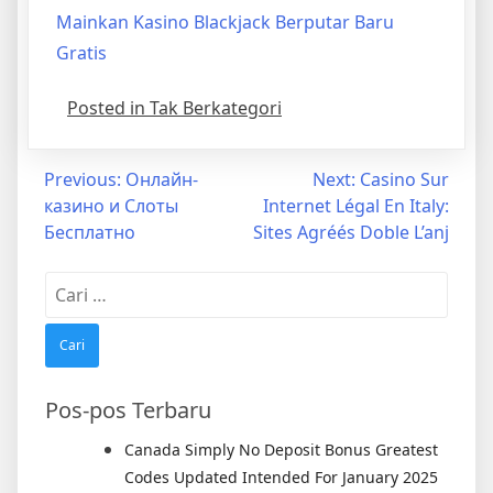
Mainkan Kasino Blackjack Berputar Baru
Gratis
Posted in Tak Berkategori
Navigasi
Previous:
Онлайн-
Next:
Casino Sur
казино и Слоты
Internet Légal En Italy:
pos
Бесплатно
Sites Agréés Doble L’anj
Cari
untuk:
Pos-pos Terbaru
Canada Simply No Deposit Bonus Greatest
Codes Updated Intended For January 2025