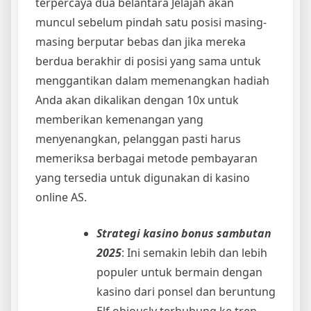
terpercaya dua belantara Jelajah akan
muncul sebelum pindah satu posisi masing-
masing berputar bebas dan jika mereka
berdua berakhir di posisi yang sama untuk
menggantikan dalam memenangkan hadiah
Anda akan dikalikan dengan 10x untuk
memberikan kemenangan yang
menyenangkan, pelanggan pasti harus
memeriksa berbagai metode pembayaran
yang tersedia untuk digunakan di kasino
online AS.
Strategi kasino bonus sambutan
2025
: Ini semakin lebih dan lebih
populer untuk bermain dengan
kasino dari ponsel dan beruntung
Elf obiously terhubung ke tren