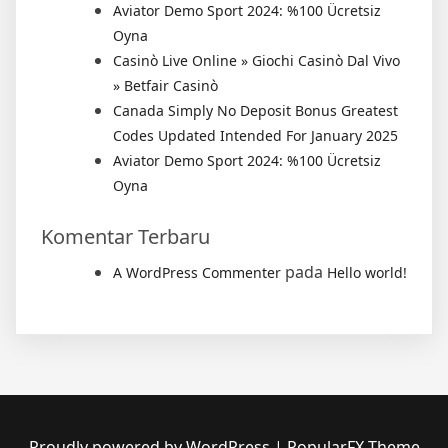
Aviator Demo Sport 2024: %100 Ücretsiz
Oyna
Casinò Live Online » Giochi Casinò Dal Vivo
» Betfair Casinò
Canada Simply No Deposit Bonus Greatest
Codes Updated Intended For January 2025
Aviator Demo Sport 2024: %100 Ücretsiz
Oyna
Komentar Terbaru
pada
A WordPress Commenter
Hello world!
Proudly powered by WordPress
|
PopularFX Theme