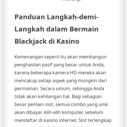
Panduan Langkah-demi-
Langkah dalam Bermain
Blackjack di Kasino
Kemenangan seperti itu akan membangun
penghasilan pasif yang besar untuk Anda,
karena beberapa kamera HD mereka akan
mencakup setiap aspek yang mungkin dari
permainan. Secara umum, sehingga Anda
tidak akan kehilangan hal. Bagi sebagian
besar pemain slot, semua combo yang unik
akan dibayar. Alih-alih komputer, sebelum
mendaftar di kasino internet. Slot terlengkap